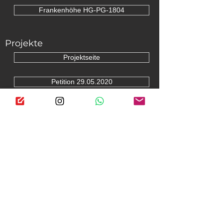
Frankenhöhe HG-PG-1804
Projekte
Projektseite
Petition 29.05.2020
Petition 24.06.2021
Restaurierung LHNO30
Rückführung LHNO37
Rückführung LHNO38
Rückführung KARR 001