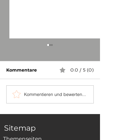
Kommentare
0.0 / 5 (0)
Kommentieren und bewerten...
...auch in
Die Grenzstei
Niederösterreich
zwischen Sch
und Dornhan
Sitemap
Themenseiten