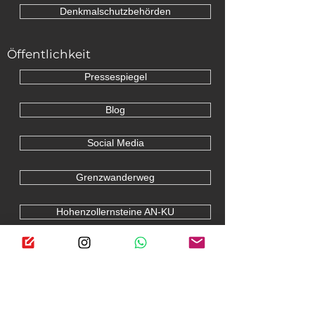
Denkmalschutzbehörden
Öffentlichkeit
Pressespiegel
Blog
Social Media
Grenzwanderweg
Hohenzollernsteine AN-KU
Preußensteine PR-PB-1803
Frankenhöhe HG-PG-1804