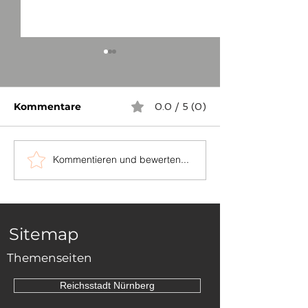
Kommentare
0.0 / 5 (0)
Kommentieren und bewerten...
...auch in
Die Grenzstei
Niederösterreich
zwischen Sch
und Dornhan
Sitemap
Themenseiten
Reichsstadt Nürnberg