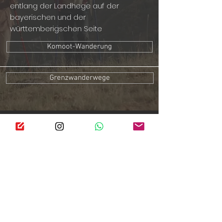
entlang der Landhege auf der
bayerischen und der
württemberigschen Seite
Komoot-Wanderung
Grenzwanderwege
Sitemap
Themenseiten
Reichsstadt Nürnberg
Rothenburger Landhege