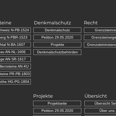
teine
Denkmalschutz
Recht
chweiz N-PB-1524
Denkmalschutz
Grenzsteinre
erg N-PBR-1523
Petition 29.05.2020
Grenzsteineig
htal N-BA-1607
Projekte
Grenzsteininstan
nau AN-NL-1606
Denkmalschutzbehörden
ge AN-SR-1617
lernsteine AN-KU
teine PR-PB-1803
höhe HG-PG-1804
Projekte
Übersicht
Projektseite
Übersicht Sei
Petition 29.05.2020
Über uns..