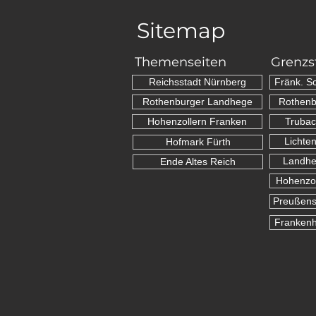
Sitemap
Themenseiten
Grenzs
Reichsstadt Nürnberg
Fränk. S
Rothenburger Landhege
Rothenb
Hohenzollern Franken
Trubac
Lichte
Hofmark Fürth
Landhe
Ende Altes Reich
Hohenzol
Preußens
Franken