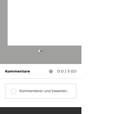
Kommentare
0.0 / 5 (0)
Kommentieren und bewerten...
...auch in
Die Grenzstei
Niederösterreich
zwischen Sch
und Dornhan