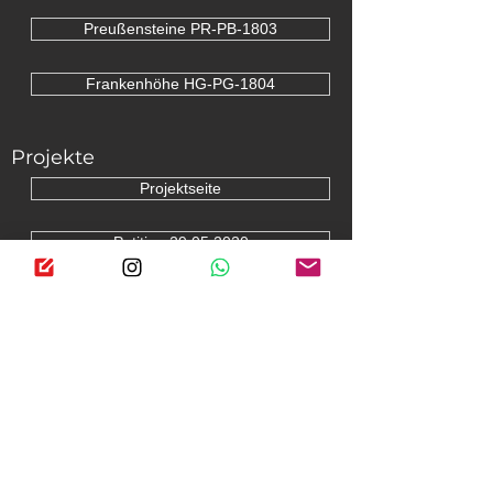
Preußensteine PR-PB-1803
Frankenhöhe HG-PG-1804
Projekte
Projektseite
Petition 29.05.2020
Petition 24.06.2021
Restaurierung LHNO30
Rückführung LHNO37
Rückführung LHNO38