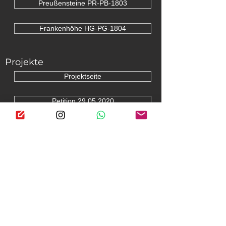
Preußensteine PR-PB-1803
Frankenhöhe HG-PG-1804
Projekte
Projektseite
Petition 29.05.2020
Petition 24.06.2021
Restaurierung LHNO30
Rückführung LHNO37
Rückführung LHNO38
Rückführung KARR 001