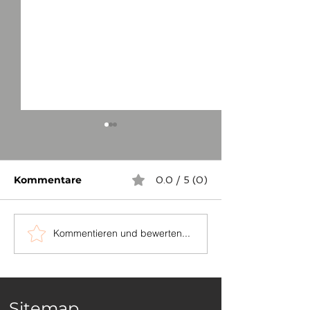
Kommentare
0.0 / 5 (0)
Kommentieren und bewerten...
Landesgrenzstein vor
Die Karrachlin
Diebstahl gesichert
einen neuen St
Sitemap