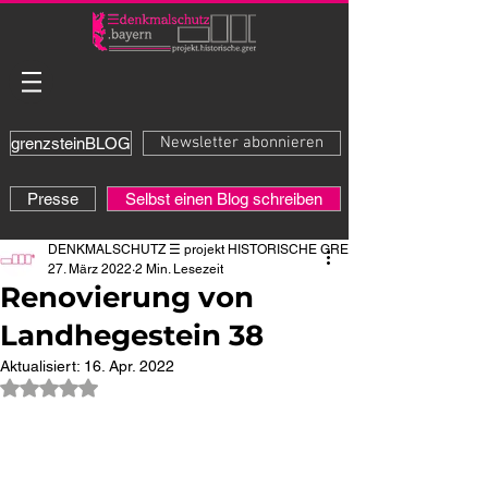
Newsletter abonnieren
grenzsteinBLOG
Presse
Selbst einen Blog schreiben
DENKMALSCHUTZ ☰ projekt HISTORISCHE GRENZE
27. März 2022
2 Min. Lesezeit
Renovierung von
Landhegestein 38
Aktualisiert:
16. Apr. 2022
Mit NaN von 5 Sternen bewertet.