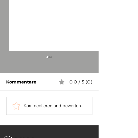
Kommentare
0.0 / 5 (0)
Kommentieren und bewerten...
...auch in
Die Grenzstei
Niederösterreich
zwischen Sch
und Dornhan