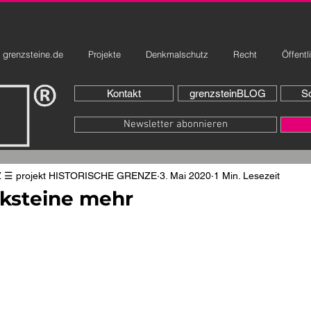
grenzsteine.de
Projekte
Denkmalschutz
Recht
Öffentl
Kontakt
grenzsteinBLOG
So
Newsletter abonnieren
☰ projekt HISTORISCHE GRENZE
3. Mai 2020
1 Min. Lesezeit
rksteine mehr
rnen bewertet.