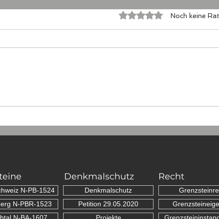
Mit 0 von 5 Sternen bewertet
Noch keine Rat
...auch in
Die 
Niederösterreich
zwi
Dor
teine
Denkmalschutz
Recht
chweiz N-PB-1524
Denkmalschutz
Grenzsteinre
erg N-PBR-1523
Petition 29.05.2020
Grenzsteineig
htal N-BA-1607
Projekte
Grenzsteininstan