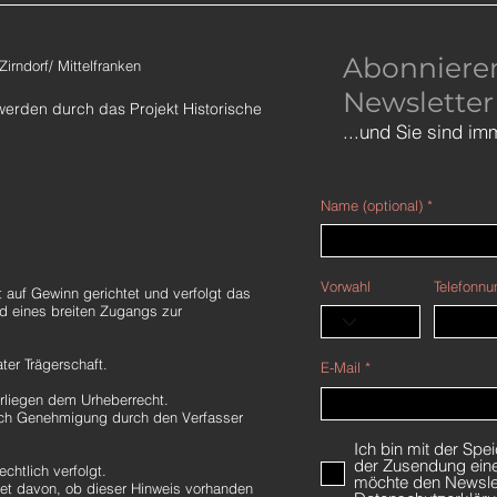
Abonnieren
rndorf/ Mittelfranken
Newsletter
​werden durch das
Projekt Historische
...und Sie sind im
Name (optional)
Vorwahl
Telefonnu
auf Gewinn gerichtet und verfolgt das
d eines breiten Zugangs zur
ter Trägerschaft.
E-Mail
erliegen dem Urheberrecht.
nach Genehmigung durch den Verfasser
Ich bin mit der Sp
der Zusendung eine
echtlich verfolgt.
möchte den Newslet
et davon, ob dieser Hinweis vorhanden