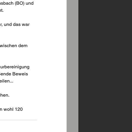
Ansbach (BO) und 
t.
r, und das war 
 zwischen dem 
lurbereinigung 
eßende Beweis 
ilen...
chen.
n wohl 120 