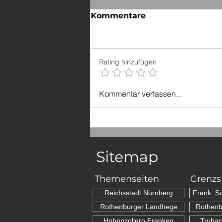
Kommentare
Rating hinzufügen
Mehrere Grenzsteine
Kommentar verfassen...
beschädigt und entfernt
Sitemap
Themenseiten
Grenzs
Reichsstadt Nürnberg
Fränk. S
Rothenburger Landhege
Rothenb
Hohenzollern Franken
Trubac