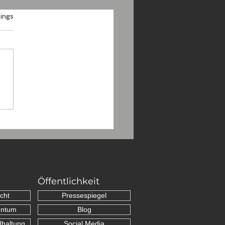
.
ings
Grenzsteine
schen Schopfloch und
nhan
Öffentlichkeit
cht
Pressespiegel
entum
Blog
dhaltung
Social Media