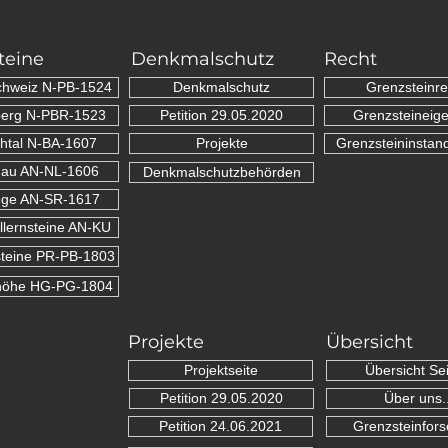
teine
Denkmalschutz
Recht
chweiz N-PB-1524
Denkmalschutz
Grenzsteinre
erg N-PBR-1523
Petition 29.05.2020
Grenzsteineig
htal N-BA-1607
Projekte
Grenzsteininstan
nau AN-NL-1606
Denkmalschutzbehörden
ge AN-SR-1617
lernsteine AN-KU
teine PR-PB-1803
höhe HG-PG-1804
Projekte
Übersicht
Projektseite
Übersicht Sei
Petition 29.05.2020
Über uns..
Petition 24.06.2021
Grenzsteinfor