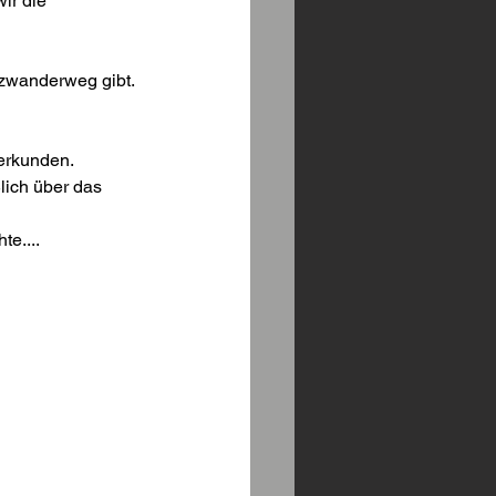
ir die 
nzwanderweg gibt. 
erkunden. 
lich über das 
e....