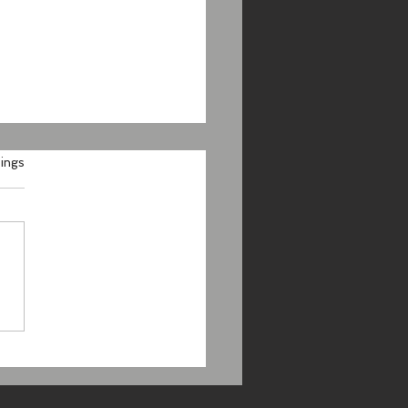
.
ings
Grenzsteine
schen Schopfloch und
nhan