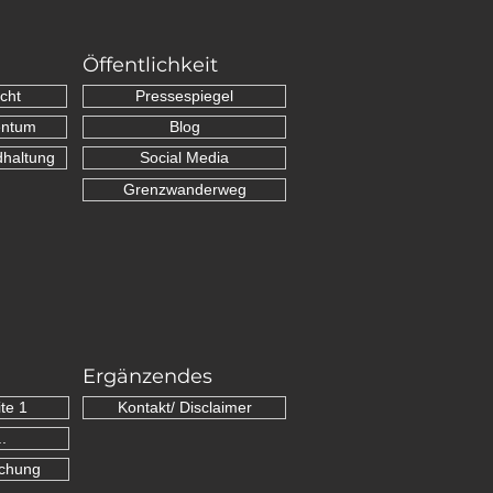
Öffentlichkeit
cht
Pressespiegel
entum
Blog
dhaltung
Social Media
Grenzwanderweg
Ergänzendes
te 1
Kontakt/ Disclaimer
.
schung