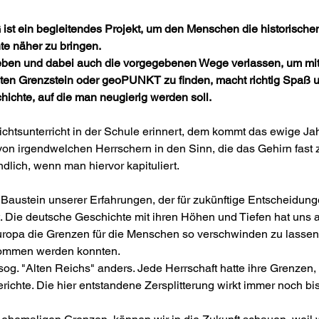
n begleitendes Projekt, um den Menschen die historischen 
te näher zu bringen. 
leben und dabei auch die vorgegebenen Wege verlassen, um mi
n Grenzstein oder geoPUNKT zu finden, macht richtig Spaß un
hichte, auf die man neugierig werden soll.
chtsunterricht in der Schule erinnert, dem kommt das ewige J
n irgendwelchen Herrschern in den Sinn, die das Gehirn fast 
dlich, wenn man hiervor kapituliert.
 Baustein unserer Erfahrungen, der für zukünftige Entscheidung
 Die deutsche Geschichte mit ihren Höhen und Tiefen hat uns al
uropa die Grenzen für die Menschen so verschwinden zu lassen, 
nommen werden konnten.
og. "Alten Reichs" anders. Jede Herrschaft hatte ihre Grenzen,
richte. Die hier entstandene Zersplitterung wirkt immer noch bis