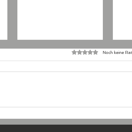
Mit 0 von 5 Sternen bewertet
Noch keine Rat
...auch in
Die 
Niederösterreich
zwi
Dor