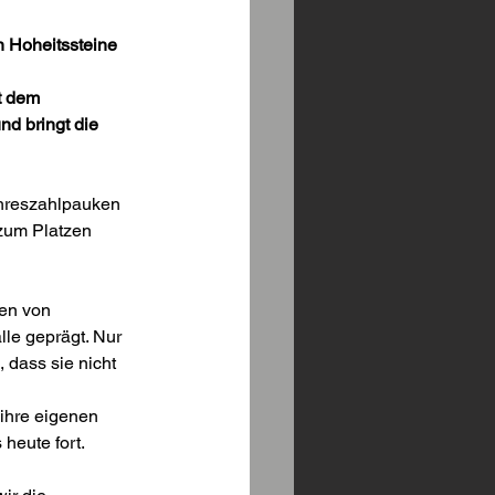
Hoheitssteine 
t dem 
d bringt die 
ahreszahlpauken 
zum Platzen 
en von 
le geprägt. Nur 
dass sie nicht 
 ihre eigenen 
 heute fort.