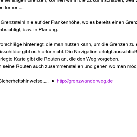
ehemaligen Grenzen, können wir in die Zukunft schauen, weil w
 lernen....
 Grenzsteinlinie auf der Frankenhöhe, wo es bereits einen Gre
bsichtigt, bzw. in Planung.
orschläge hinterlegt, die man nutzen kann, um die Grenzen zu 
childer gibt es hierfür nicht. Die Navigation erfolgt ausschließ
rlegte Karte gibt die Routen an, die den Weg vorgeben.
ch seine Routen auch zusammenstellen und gehen wo man möcht
icherheitshinweise.....  ► 
http://grenzwanderweg.de