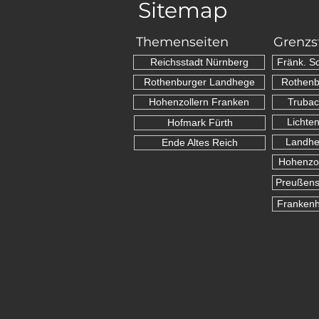
Sitemap
Themenseiten
Grenzs
Reichsstadt Nürnberg
Fränk. S
Rothenburger Landhege
Rothenb
Hohenzollern Franken
Trubac
Lichte
Hofmark Fürth
Landhe
Ende Altes Reich
Hohenzol
Preußens
Franken