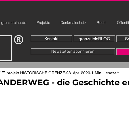
grenzsteine.de
Projekte
Denkmalschutz
Recht
Öffentl
Kontakt
grenzsteinBLOG
So
Newsletter abonnieren
☰ projekt HISTORISCHE GRENZE
23. Apr. 2020
1 Min. Lesezeit
DERWEG - die Geschichte er
rnen bewertet.