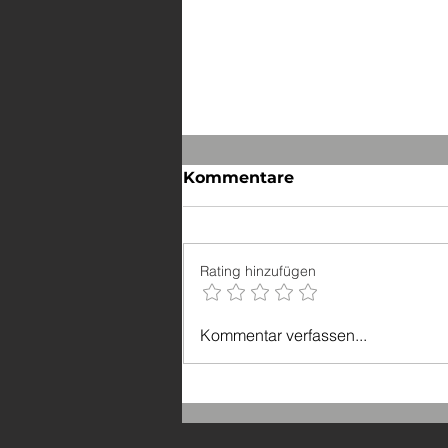
Kommentare
Rating hinzufügen
Mehrere Grenzsteine
Kommentar verfassen...
beschädigt und entfernt