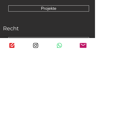
Projekte
Recht
Grenzsteinrecht
Grenzsteineigentum
Grenzsteininstandhaltung
Denkmalschutzbehörden
Öffentlichkeit
Pressespiegel
Blog