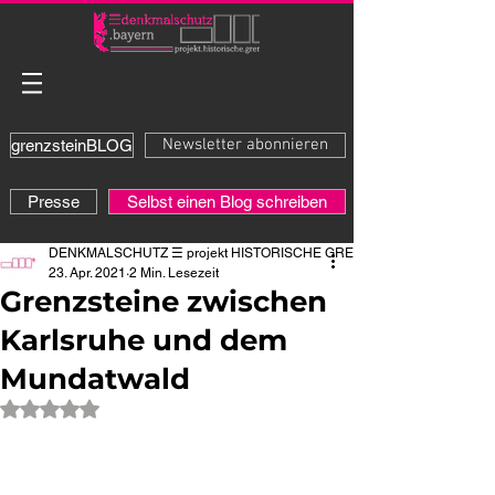
Newsletter abonnieren
grenzsteinBLOG
Presse
Selbst einen Blog schreiben
DENKMALSCHUTZ ☰ projekt HISTORISCHE GRENZE
23. Apr. 2021
2 Min. Lesezeit
Grenzsteine zwischen
Karlsruhe und dem
Mundatwald
Mit NaN von 5 Sternen bewertet.