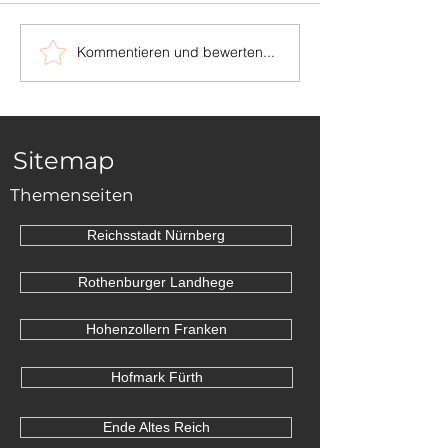
Kommentieren und bewerten...
Die Grenzsteine
Das Mainzer R
zwischen Schopfloch
Erfurter Gren
und Dornhan
Sitemap
Themenseiten
Reichsstadt Nürnberg
Rothenburger Landhege
Hohenzollern Franken
Hofmark Fürth
Ende Altes Reich