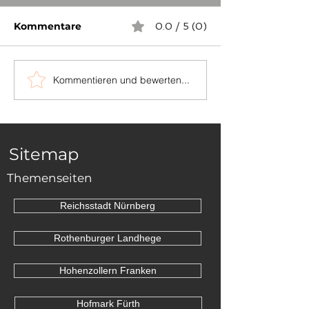
Kommentare
0.0 / 5 (0)
Kommentieren und bewerten...
...auch in
Die Grenzstei
Niederösterreich
zwischen Sch
und Dornhan
Sitemap
Themenseiten
Reichsstadt Nürnberg
Rothenburger Landhege
Hohenzollern Franken
Hofmark Fürth