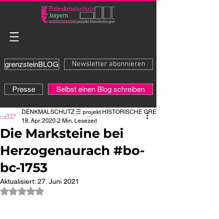
Newsletter abonnieren
grenzsteinBLOG
Presse
Selbst einen Blog schreiben
DENKMALSCHUTZ ☰ projekt HISTORISCHE GRENZE
18. Apr. 2020
2 Min. Lesezeit
Die Marksteine bei
Herzogenaurach #bo-
bc-1753
Aktualisiert:
27. Juni 2021
Mit NaN von 5 Sternen bewertet.