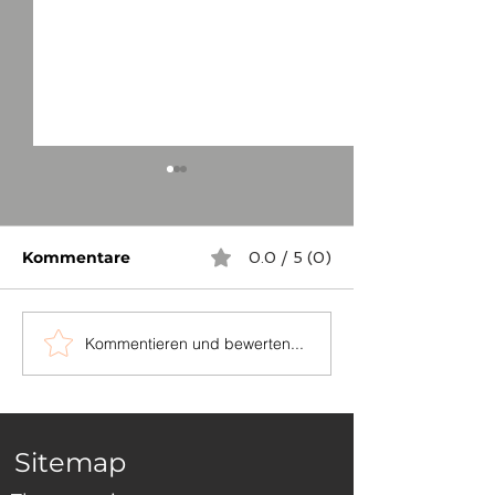
Kommentare
0.0 / 5 (0)
Kommentieren und bewerten...
...auch in
Die Grenzstei
Niederösterreich
zwischen Sch
und Dornhan
Sitemap