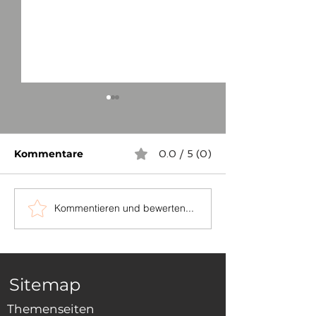
Kommentare
0.0 / 5 (0)
Kommentieren und bewerten...
Die Grenzsteine
Das Mainzer R
zwischen Schopfloch
Erfurter Gren
und Dornhan
Sitemap
Themenseiten