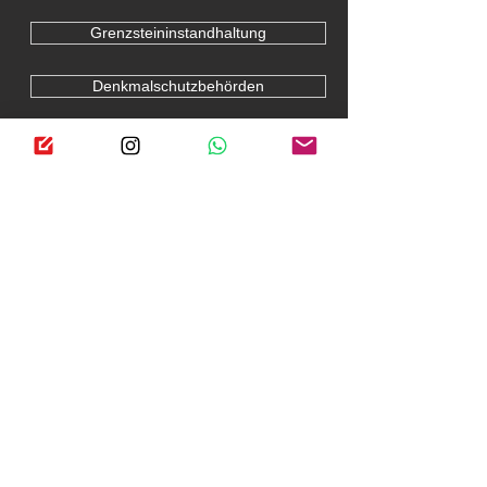
Grenzsteininstandhaltung
Denkmalschutzbehörden
Öffentlichkeit
Pressespiegel
Blog
Social Media
Grenzwanderweg
Hohenzollernsteine AN-KU
Preußensteine PR-PB-1803