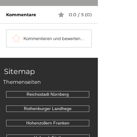
Kommentare
0.0 / 5 (0)
Kommentieren und bewerten...
...auch in
Die Grenzstei
Niederösterreich
zwischen Sch
und Dornhan
Sitemap
Themenseiten
Reichsstadt Nürnberg
Rothenburger Landhege
Hohenzollern Franken