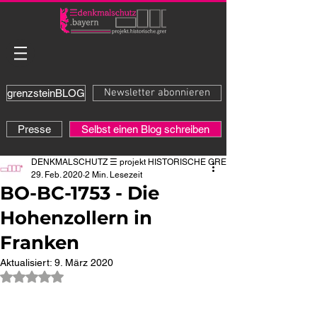
Newsletter abonnieren
grenzsteinBLOG
Presse
Selbst einen Blog schreiben
DENKMALSCHUTZ ☰ projekt HISTORISCHE GRENZE
29. Feb. 2020
2 Min. Lesezeit
BO-BC-1753 - Die
Hohenzollern in
Franken
Aktualisiert:
9. März 2020
Mit NaN von 5 Sternen bewertet.