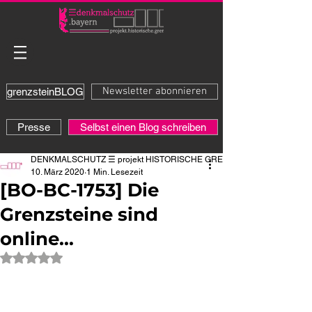
Newsletter abonnieren
grenzsteinBLOG
Presse
Selbst einen Blog schreiben
DENKMALSCHUTZ ☰ projekt HISTORISCHE GRENZE
10. März 2020
1 Min. Lesezeit
[BO-BC-1753] Die
Grenzsteine sind
online...
Mit NaN von 5 Sternen bewertet.