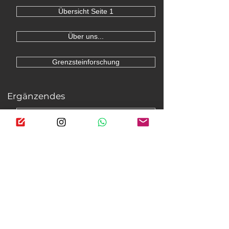
Übersicht Seite 1
Über uns...
Grenzsteinforschung
Ergänzendes
Kontakt/ Disclaimer
© 2020 projekt HISTORISCHE GRENZE -
Zirndorf/ Mittelfranken
Die nachfolgenden Internetadressen ​werden
durch das
Projekt Historische Grenze betreut:
historische-grenze.de
historische-grenze.net
denkmalschutz.bayern