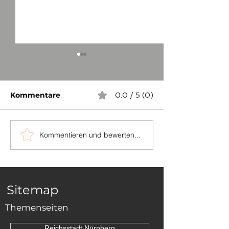
Kommentare
0.0 / 5 (0)
Kommentieren und bewerten...
...auch in
Die Grenzstei
Niederösterreich
zwischen Sch
und Dornhan
Sitemap
Themenseiten
Reichsstadt Nürnberg