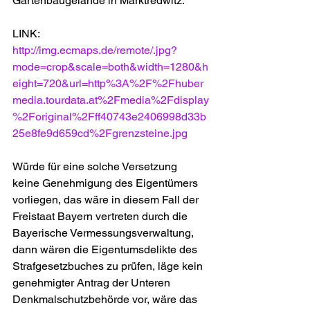
Gartenbaugelände in Marktredwitz.
LINK:
http://img.ecmaps.de/remote/.jpg?
mode=crop&scale=both&width=1280&h
eight=720&url=http%3A%2F%2Fhuber
media.tourdata.at%2Fmedia%2Fdisplay
%2Foriginal%2Fff40743e2406998d33b
25e8fe9d659cd%2Fgrenzsteine.jpg
Würde für eine solche Versetzung 
keine Genehmigung des Eigentümers 
vorliegen, das wäre in diesem Fall der 
Freistaat Bayern vertreten durch die 
Bayerische Vermessungsverwaltung, 
dann wären die Eigentumsdelikte des 
Strafgesetzbuches zu prüfen, läge kein 
genehmigter Antrag der Unteren 
Denkmalschutzbehörde vor, wäre das 