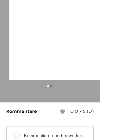
Kommentare
0.0 / 5 (0)
Kommentieren und bewerten...
...auch in
Die Grenzstei