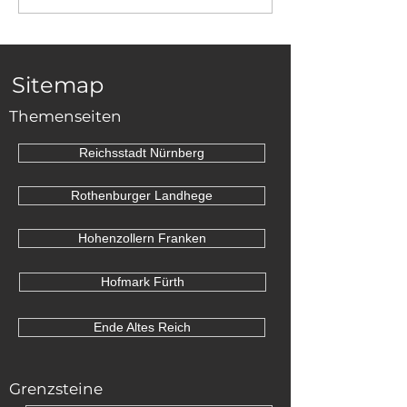
Niederösterreich
zwischen Sch
und Dornhan
Sitemap
Themenseiten
Reichsstadt Nürnberg
Rothenburger Landhege
Hohenzollern Franken
Hofmark Fürth
Ende Altes Reich
Grenzsteine