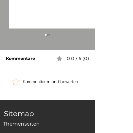
Kommentare
0.0 / 5 (0)
Kommentieren und bewerten...
Wo sind die
Die Ritterco
Deutschrittersteine
des Deutsche
von Virnsberg?
Ordens in Vir
Sitemap
Themenseiten