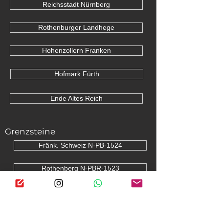
Reichsstadt Nürnberg
Rothenburger Landhege
Hohenzollern Franken
Hofmark Fürth
Ende Altes Reich
Grenzsteine
Fränk. Schweiz N-PB-1524
Rothenberg N-PBR-1523
Trubachtal N-BA-1607
Lichtenau AN-NL-1606