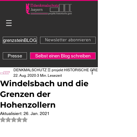
Newsletter abonnieren
grenzsteinBLOG
Presse
Selbst einen Blog schreiben
DENKMALSCHUTZ ☰ projekt HISTORISCHE GRENZE
22. Aug. 2020
3 Min. Lesezeit
Windelsbach und die
Grenzen der
Hohenzollern
Aktualisiert:
26. Jan. 2021
Mit NaN von 5 Sternen bewertet.