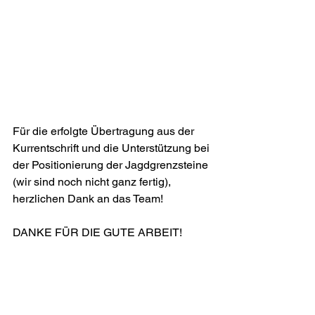
zwischen beyden durchleuchtigsten 
Häusern Brandenburg= 
Culm=und=Onolzbach" vom 
29.01.1753, errichtet zu Fürth, weiter. 
Als Druckwerk ist dieses Dokument 
auch viel leichter zu entziffern. 
Für die erfolgte Übertragung aus der 
Kurrentschrift und die Unterstützung bei 
der Positionierung der Jagdgrenzsteine 
(wir sind noch nicht ganz fertig), 
herzlichen Dank an das Team!
DANKE FÜR DIE GUTE ARBEIT!