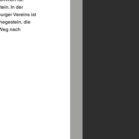
ein. In der 
urger Vereins ist 
egestein, die 
Weg nach 