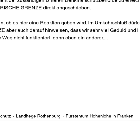
ent der zuständigen Unteren Denkmalschutzbehörde zu erreich
ORISCHE GRENZE direkt angeschrieben.
in, ob es hier eine Reaktion geben wird. Im Umkehrschluß dürfe
er auch darauf hinweisen, dass wir sehr viel Geduld und Ha
 Weg nicht funktioniert, dann eben ein anderer....
chutz
Landhege Rothenburg
Fürstentum Hohenlohe in Franken