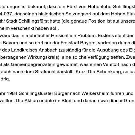
ferungen ist bekannt, dass ein Fürst von Hohenlohe-Schillingsf
-037, der seinen historischen Setzungsort auf dem Hohen Firs
/ Stadt Schillingsfürst hatte (die genaue Position ist auf unser
eim verschenkt haben soll.
n wäre das in mehrfacher Hinsicht ein Problem: Erstens steht der 
 Bayern und so darf nur der Freistaat Bayern, vertreten durch d
des Landkreises Ansbach (zuständig für die Ausübung des Ei
bertragenen Wirkungskreis), eine solche Verfügung treffen. Zwe
it als Gemeindegrenzstein gewidmet, was einen Verstoß nach 
uch nach dem Strafrecht darstellt. Kurz: Die Schenkung, so es 
drig.
Jahr 1984 Schillingsfürster Bürger nach Weikersheim fuhren und 
ollten. Die Aktion endete im Streit und danach war dieser Gren