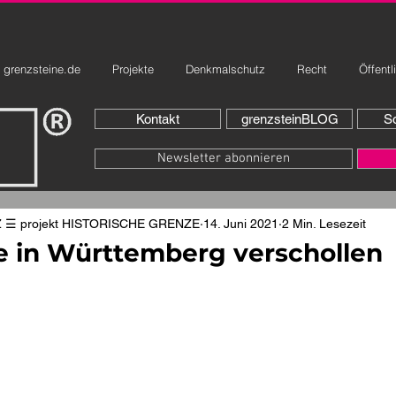
grenzsteine.de
Projekte
Denkmalschutz
Recht
Öffentl
Kontakt
grenzsteinBLOG
So
Newsletter abonnieren
☰ projekt HISTORISCHE GRENZE
14. Juni 2021
2 Min. Lesezeit
e in Württemberg verschollen
rnen bewertet.