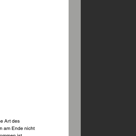
e Art des 
n am Ende nicht 
ommen ist. 