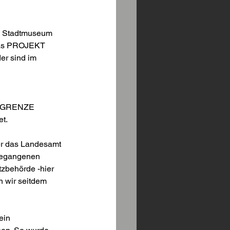
en Stadtmuseum 
das PROJEKT 
r sind im 
E GRENZE 
t.
r das Landesamt 
gegangenen 
tzbehörde -hier 
n wir seitdem 
ein 