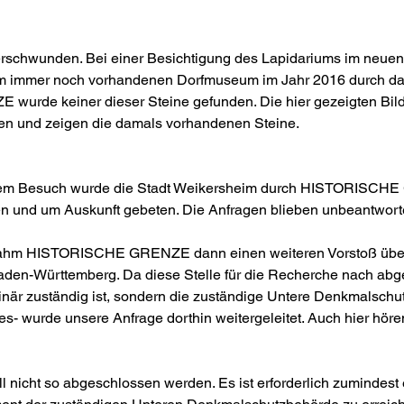
verschwunden. Bei einer Besichtigung des Lapidariums im neu
im immer noch vorhandenen Dorfmuseum im Jahr 2016 durch 
rde keiner dieser Steine gefunden. Die hier gezeigten Bilde
n und zeigen die damals vorhandenen Steine.
em Besuch wurde die Stadt Weikersheim durch HISTORISCH
n und um Auskunft gebeten. Die Anfragen blieben unbeantworte
nahm HISTORISCHE GRENZE dann einen weiteren Vorstoß übe
Baden-Württemberg. Da diese Stelle für die Recherche nach ab
ginär zuständig ist, sondern die zuständige Untere Denkmalschu
s- wurde unsere Anfrage dorthin weitergeleitet. Auch hier höre
l nicht so abgeschlossen werden. Es ist erforderlich zumindest 