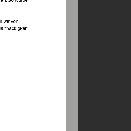
en. So wurde 
n wir von 
rtnäckigkeit 