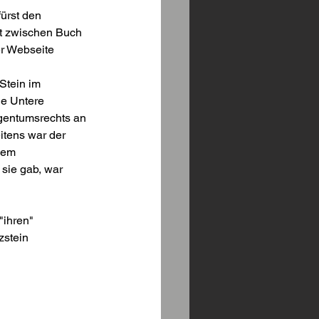
ürst den 
t zwischen Buch 
er Webseite 
Stein im 
ie Untere 
gentumsrechts an 
itens war der 
dem 
sie gab, war 
"ihren" 
zstein 