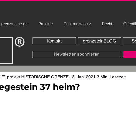
grenzsteine.de
Projekte
Denkmalschutz
Recht
Öffentl
Kontakt
grenzsteinBLOG
So
Newsletter abonnieren
☰ projekt HISTORISCHE GRENZE
18. Jan. 2021
3 Min. Lesezeit
egestein 37 heim?
rnen bewertet.