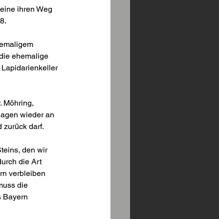
teine ihren Weg 
8.
emaligem 
die ehemalige 
Lapidarienkeller 
 Möhring, 
lagen wieder an 
 zurück darf.
teins, den wir 
rch die Art 
n verbleiben 
muss die 
s Bayern 