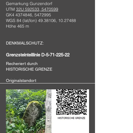
Gemarkung Gunzendorf
UTM
32U 592533, 5470599
GK4
4374846
,
5472995
WGS 84 (lat/lon)
49.38106
,
10.27488
Höhe 465 m
DENKMALSCHUTZ:
Grenzsteinteillinie D-5-71-225-22
Recheriert durch
HISTORISCHE GRENZE
Originalstandort