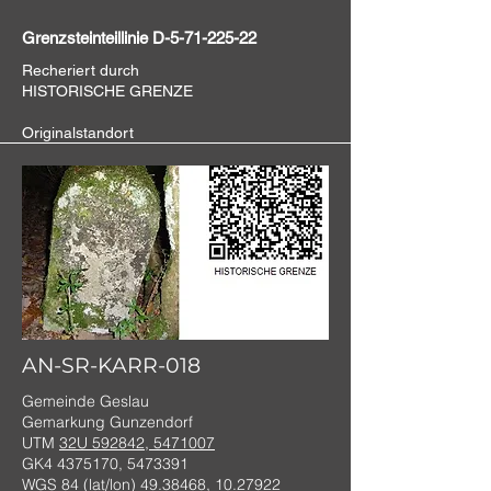
Grenzsteinteillinie D-5-71-225-22
Recheriert durch
HISTORISCHE GRENZE
Originalstandort
AN-SR-KARR-018
Gemeinde Geslau
Gemarkung Gunzendorf
UTM
32U 592842, 5471007
GK4
4375170
,
5473391
WGS 84 (lat/lon)
49.38468
,
10.27922