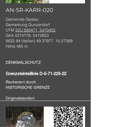
AN-SR-KARR-020
Gemeinde Geslau
Gemarkung Gunzendorf
UTM
32U 592471, 5470455
GK4
4374778
,
5472853
WGS 84 (lat/lon)
49.37977
,
10.27399
Höhe 485 m
DENKMALSCHUTZ:
Grenzsteinteillinie D-5-71-225-22
Recheriert durch
HISTORISCHE GRENZE
Originalstandort