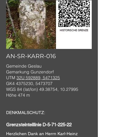
AN-SR-KARR-016
Gemeinde Geslau
Gemarkung Gunzendorf
UTM
32U 592889, 5471325
GK4
4375230
,
5473707
WGS 84 (lat/lon)
49.38754
,
10.27995
Höhe 474 m
DENKMALSCHUTZ:
Grenzsteinteillinie D-5-71-225-22
Herzlichen Dank an
Herrn Karl-Heinz