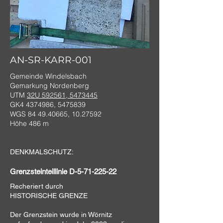
AN-SR-KARR-001
Gemeinde Windelsbach
Gemarkung Nordenberg
UTM
32U 592561, 5473445
GK4
4374986
,
5475839
WGS
84 49.40665
,
10.27592
Höhe 486 m
DENKMALSCHUTZ:
Grenzsteinteillinie D-5-71-225-22
Recheriert durch
HISTORISCHE GRENZE
Der Grenzstein wurde in Wörnitz