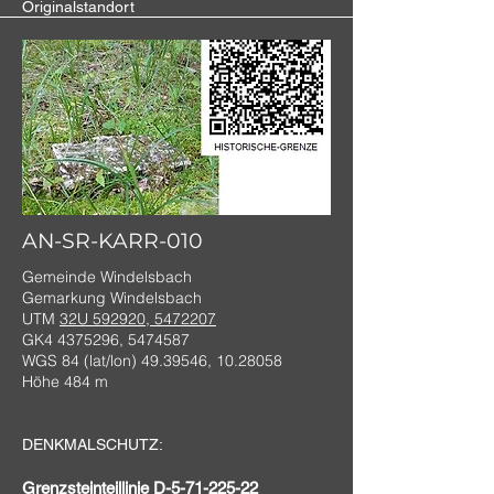
Originalstandort
AN-SR-KARR-010
Gemeinde Windelsbach
Gemarkung Windelsbach
UTM
32U 592920, 5472207
GK4
4375296
,
5474587
WGS 84 (lat/lon)
49.39546
,
10.28058
Höhe 484 m
DENKMALSCHUTZ:
Grenzsteinteillinie D-5-71-225-22