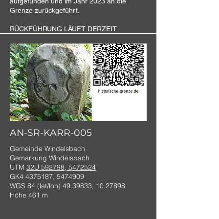
aufgefunden und im Jahr 2023 an die
Grenze zurückgeführt.
RÜCKFÜHRUNG LÄUFT DERZEIT
AN-SR-KARR-005
Gemeinde Windelsbach
Gemarkung Windelsbach
UTM
32U 592798, 5472524
GK4
4375187
,
5474909
WGS 84 (lat/lon)
49.39833
,
10.27898
Höhe 461 m