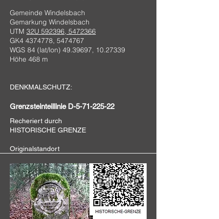
Gemeinde Windelsbach
Gemarkung Windelsbach
UTM
32U 592396, 5472366
GK4
4374778
,
5474767
WGS 84 (lat/lon)
49.39697
,
10.27339
Höhe 468 m
DENKMALSCHUTZ:
Grenzsteinteillinie D-5-71-225-22
Recheriert durch
HISTORISCHE GRENZE
Originalstandort