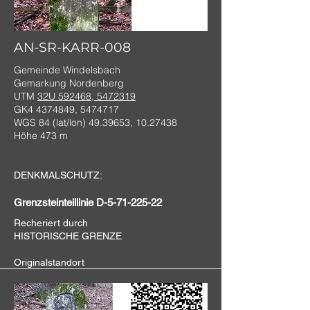
AN-SR-KARR-008
Gemeinde Windelsbach
Gemarkung Nordenberg
UTM
32U 592468, 5472319
GK4
4374849
,
5474717
WGS 84 (lat/lon)
49.39653
,
10.27438
Höhe 473 m
DENKMALSCHUTZ:
Grenzsteinteillinie D-5-71-225-22
Recheriert durch
HISTORISCHE GRENZE
Originalstandort