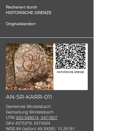
Recheriert durch
HISTORISCHE GRENZE
Originalstandort
AN-SR-KARR-011
Gemeinde Windelsbach
Gemarkung Windelsbach
UTM
32U 593014, 5471927
GK4
4375379
,
5474304
WGS 84 (lat/lon)
49.39293
,
10.28181