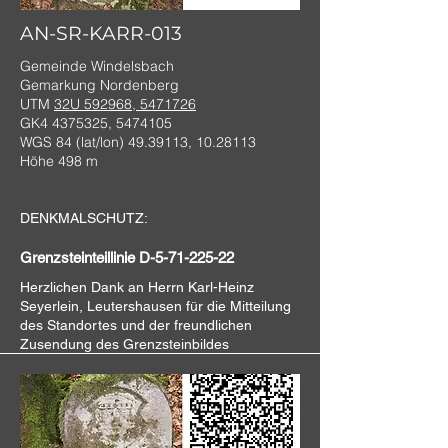
AN-SR-KARR-013
Gemeinde Windelsbach
Gemarkung Nordenberg
UTM
32U 592968, 5471726
GK4
4375325
,
5474105
WGS 84 (lat/lon)
49.39113
,
10.28113
Höhe 498 m
DENKMALSCHUTZ:
Grenzsteinteillinie D-5-71-225-22
Herzlichen Dank an
Herrn Karl-Heinz
Seyerlein, Leutershausen für die Mitteilung
des Standortes und der freundlichen
Zusendung des Grenzsteinbildes