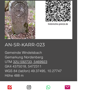
AN-SR-KARR-023
Gemeinde Windelsbach
Gemarkung Nordenberg
UTM
32U 592733, 5469923
GK4
4375018
,
5472311
WGS 84 (lat/lon)
49.37495
,
10.27747
Höhe 488 m
DENKMALSCHUTZ:
Grenzsteinteillinie D-5-71-225-22
Recheriert durch