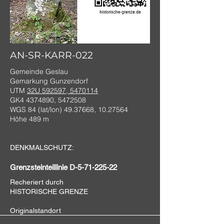
AN-SR-KARR-022
Gemeinde Geslau
Gemarkung Gunzendorf
UTM
32U 592597, 5470114
GK4
4374890
,
5472508
WGS 84 (lat/lon)
49.37668
,
10.27564
Höhe 489 m
DENKMALSCHUTZ:
Grenzsteinteillinie D-5-71-225-22
Recheriert durch
HISTORISCHE GRENZE
Originalstandort