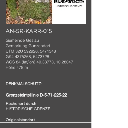
AN-SR-KARR-015
Gemeinde Geslau
Gemarkung Gunzendorf
UTM
32U 592926, 5471348
GK4
4375268
,
5473728
WGS 84 (lat/lon)
49.38773
,
10.28047
Höhe 478 m
DENKMALSCHUTZ:
Grenzsteinteillinie D-5-71-225-22
Recheriert durch
HISTORISCHE GRENZE
Originalstandort