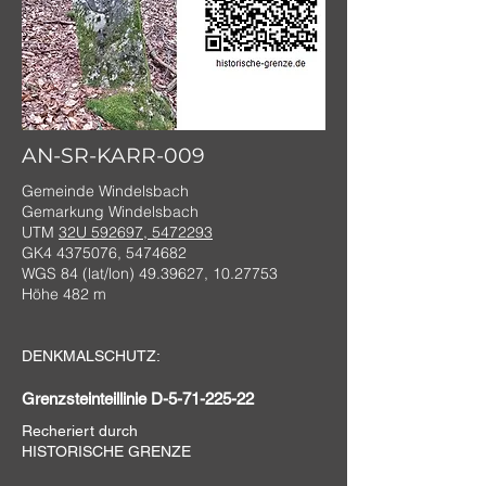
AN-SR-KARR-009
Gemeinde Windelsbach
Gemarkung Windelsbach
UTM
32U 592697, 5472293
GK4
4375076
,
5474682
WGS 84 (lat/lon)
49.39627
,
10.27753
Höhe 482 m
DENKMALSCHUTZ:
Grenzsteinteillinie D-5-71-225-22
Recheriert durch
HISTORISCHE GRENZE