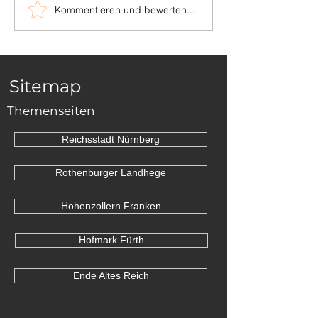
Kommentieren und bewerten...
...auch in
Die Grenzstei
Niederösterreich
zwischen Sch
und Dornhan
Sitemap
Themenseiten
Reichsstadt Nürnberg
Rothenburger Landhege
Hohenzollern Franken
Hofmark Fürth
Ende Altes Reich