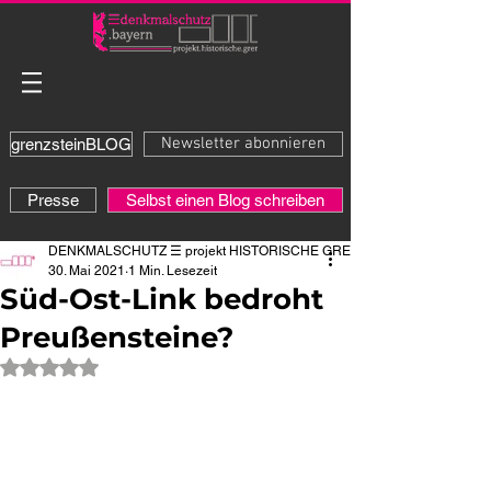
Newsletter abonnieren
grenzsteinBLOG
Presse
Selbst einen Blog schreiben
DENKMALSCHUTZ ☰ projekt HISTORISCHE GRENZE
30. Mai 2021
1 Min. Lesezeit
Süd-Ost-Link bedroht
Preußensteine?
Mit NaN von 5 Sternen bewertet.