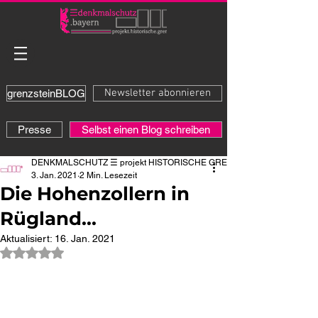
Newsletter abonnieren
grenzsteinBLOG
Presse
Selbst einen Blog schreiben
DENKMALSCHUTZ ☰ projekt HISTORISCHE GRENZE
3. Jan. 2021
2 Min. Lesezeit
Die Hohenzollern in
Rügland...
Aktualisiert:
16. Jan. 2021
Mit NaN von 5 Sternen bewertet.