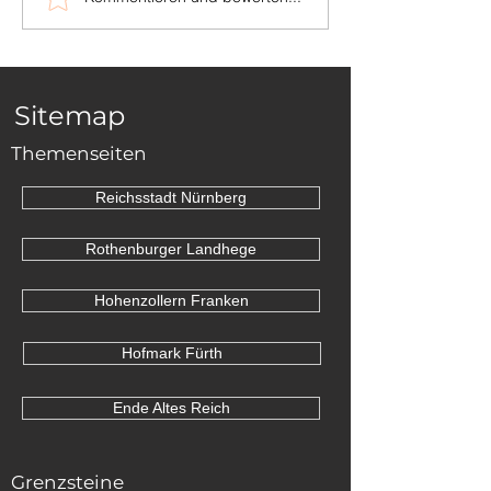
Deutschrittersteine
des Deutsche
von Virnsberg?
Ordens in Vir
Sitemap
Themenseiten
Reichsstadt Nürnberg
Rothenburger Landhege
Hohenzollern Franken
Hofmark Fürth
Ende Altes Reich
Grenzsteine