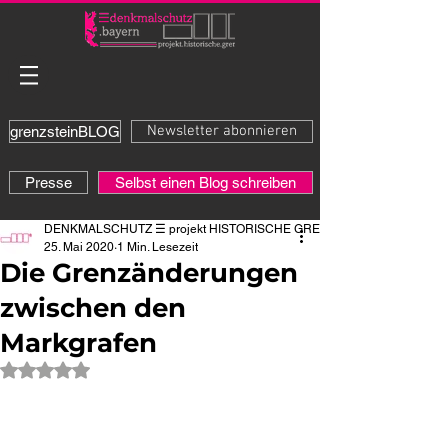
Newsletter abonnieren
grenzsteinBLOG
Presse
Selbst einen Blog schreiben
DENKMALSCHUTZ ☰ projekt HISTORISCHE GRENZE
25. Mai 2020
1 Min. Lesezeit
Die Grenzänderungen
zwischen den
Markgrafen
Mit NaN von 5 Sternen bewertet.