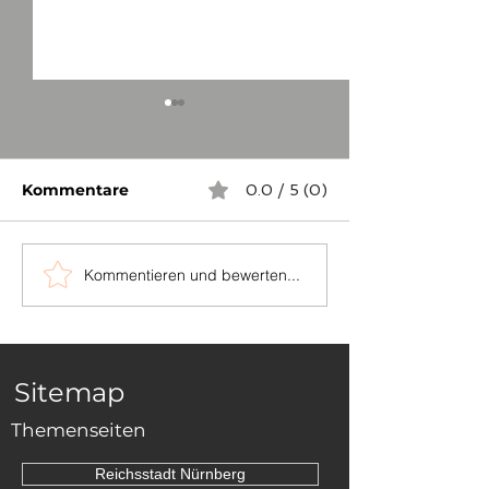
Kommentare
0.0 / 5 (0)
Kommentieren und bewerten...
...auch in
Die Grenzstei
Niederösterreich
zwischen Sch
und Dornhan
Sitemap
Themenseiten
Reichsstadt Nürnberg