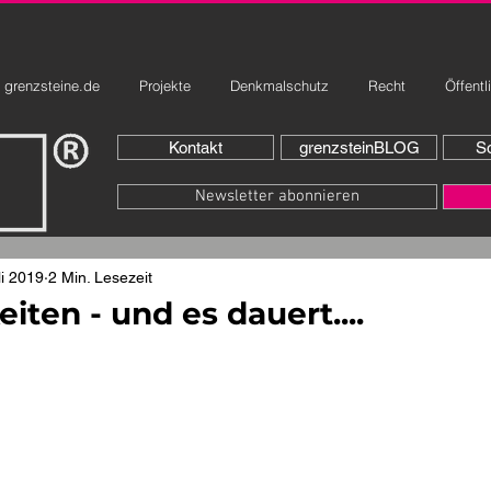
grenzsteine.de
Projekte
Denkmalschutz
Recht
Öffentl
Kontakt
grenzsteinBLOG
So
Newsletter abonnieren
li 2019
2 Min. Lesezeit
iten - und es dauert....
rnen bewertet.