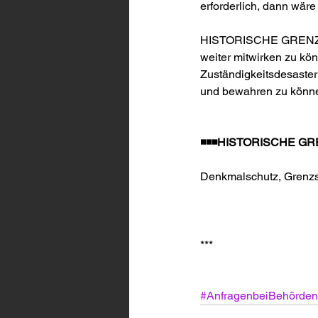
erforderlich, dann wäre
HISTORISCHE GRENZE ha
weiter mitwirken zu könn
Zuständigkeitsdesaster
und bewahren zu könn
◾️◾️◾️HISTORISCHE GR
Denkmalschutz, Grenzst
***
#AnfragenbeiBehörden