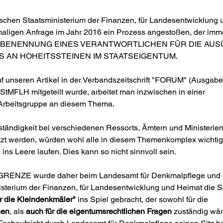
ischen Staatsministerium der Finanzen, für Landesentwicklung 
maligen Anfrage im Jahr 2016 ein Prozess angestoßen, der imme
 DIE BENENNUNG EINES VERANTWORTLICHEN FÜR DIE AU
 AN HOHEITSSTEINEN IM STAATSEIGENTUM.
uf unseren Artikel in der Verbandszeitschrift "FORUM" (Ausgabe
StMFLH mitgeteilt wurde, arbeitet man inzwischen in einer 
 Arbeitsgruppe an diesem Thema.
tändigkeit bei verschiedenen Ressorts, Ämtern und Ministerien 
zt werden, würden wohl alle in diesem Themenkomplex wichtig
ins Leere laufen. Dies kann so nicht sinnvoll sein.
RENZE wurde daher beim Landesamt für Denkmalpflege und
sterium der Finanzen, für Landesentwicklung und Heimat die S
r die Kleindenkmäler"
 ins Spiel gebracht, der sowohl für die 
hen
, als 
auch für die eigentumsrechtlichen Fragen
 zuständig wär