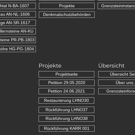
htal N-BA-1607
Projekte
Grenzsteininstan
nau AN-NL-1606
Denkmalschutzbehörden
ge AN-SR-1617
lernsteine AN-KU
teine PR-PB-1803
höhe HG-PG-1804
Projekte
Übersicht
Projektseite
Übersicht Sei
Petition 29.05.2020
Über uns..
Petition 24.06.2021
Grenzsteinfor
Restaurierung LHNO30
Rückführung LHNO37
Rückführung LHNO38
Rückführung KARR 001