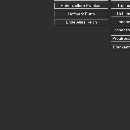
Hohenzollern Franken
Trubac
Lichte
Hofmark Fürth
Landhe
Ende Altes Reich
Hohenzol
Preußens
Franken