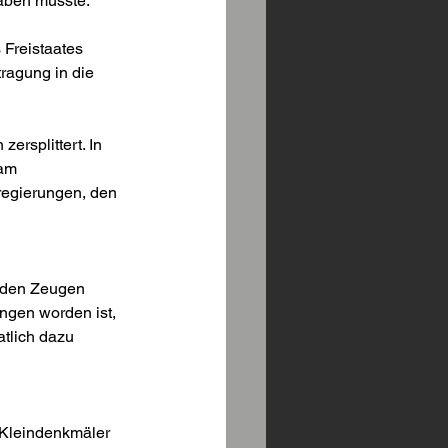
haben müsste.
 Freistaates 
ragung in die 
ersplittert. In 
am 
regierungen, den 
t den Zeugen 
ngen worden ist, 
atlich dazu 
 Kleindenkmäler 