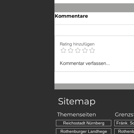
Kommentare
Rating hinzufügen
Mehrere Grenzsteine
Kommentar verfassen...
beschädigt und entfernt
Sitemap
Themenseiten
Grenzs
Reichsstadt Nürnberg
Fränk. S
Rothenburger Landhege
Rothenb