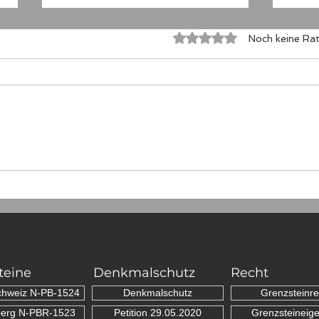
Mit 0 von 5 Sternen bewertet
Noch keine Rat
...auch in
Die 
Niederösterreich
zwi
Dor
teine
Denkmalschutz
Recht
chweiz N-PB-1524
Denkmalschutz
Grenzsteinre
erg N-PBR-1523
Petition 29.05.2020
Grenzsteineig