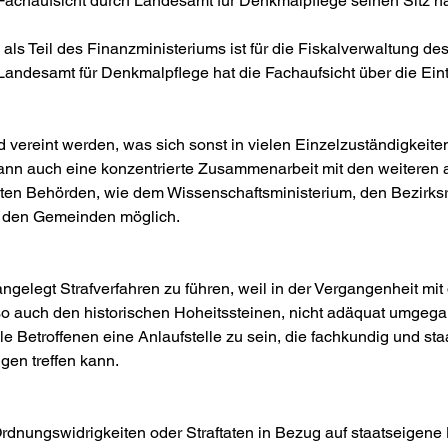
Fachaufsicht durch Landesamt für Denkmalpflege seinen Sitz 
ls Teil des Finanzministeriums ist für die Fiskalverwaltung des
Landesamt für Denkmalpflege hat die Fachaufsicht über die Eint
 vereint werden, was sich sonst in vielen Einzelzuständigkeiten z
ann auch eine konzentrierte Zusammenarbeit mit den weiteren 
ten Behörden, wie dem Wissenschaftsministerium, den Bezirks
 den Gemeinden möglich.
oßangelegt Strafverfahren zu führen, weil in der Vergangenheit mi
so auch den historischen Hoheitssteinen, nicht adäquat umgega
lle Betroffenen eine Anlaufstelle zu sein, die fachkundig und sta
en treffen kann. 
Ordnungswidrigkeiten oder Straftaten in Bezug auf staatseigene