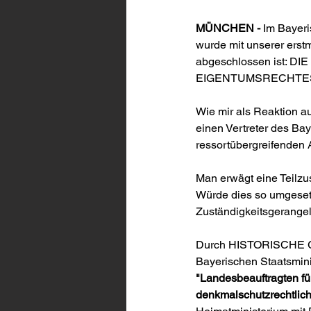
MÜNCHEN -
 Im Bayer
wurde mit unserer erst
abgeschlossen ist:
EIGENTUMSRECHTES
Wie mir als Reaktion a
einen Vertreter des Bay
ressortübergreifenden
Man erwägt eine Teilzus
Würde dies so umgeset
Zuständigkeitsgerangel 
Durch HISTORISCHE G
Bayerischen Staatsmini
"Landesbeauftragten fü
denkmalschutzrechtlic