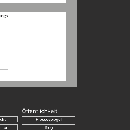
.
ings
Grenzsteine
schen Schopfloch und
nhan
Öffentlichkeit
cht
Pressespiegel
entum
Blog