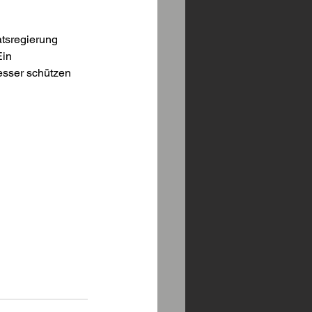
tsregierung 
Ein 
esser schützen 