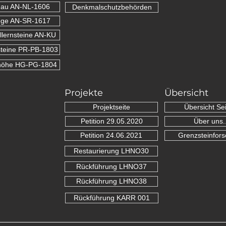
nau AN-NL-1606
Denkmalschutzbehörden
ge AN-SR-1617
lernsteine AN-KU
teine PR-PB-1803
höhe HG-PG-1804
Projekte
Übersicht
Projektseite
Übersicht Sei
Petition 29.05.2020
Über uns..
Petition 24.06.2021
Grenzsteinfor
Restaurierung LHNO30
Rückführung LHNO37
Rückführung LHNO38
Rückführung KARR 001