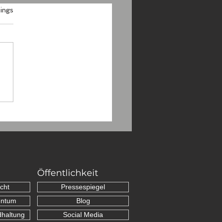
.
ings
ie Instandsetzung der
Öffentlichkeit
cht
Pressespiegel
entum
Blog
dhaltung
Social Media