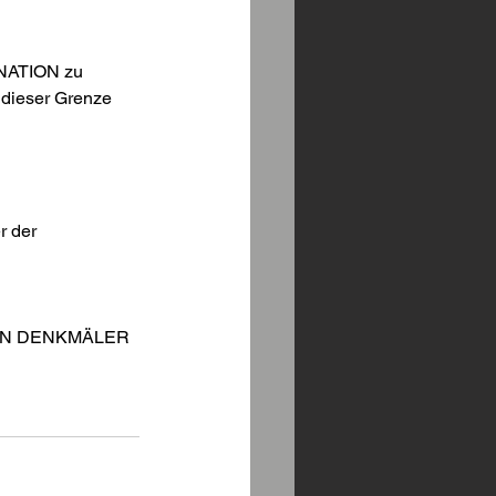
NATION zu 
ieser Grenze 
r der 
EN DENKMÄLER 