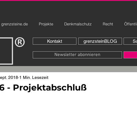
grenzsteine.de
Projekte
Denkmalschutz
Recht
Öffentl
Kontakt
grenzsteinBLOG
So
Newsletter abonnieren
Sept. 2018
1 Min. Lesezeit
 - Projektabschluß
rnen bewertet.