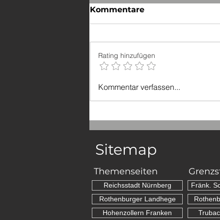
Kommentare
Rating hinzufügen
Flachslanden: Das
Kommentar verfassen...
Denkmal zum Bürger?
Sitemap
Themenseiten
Grenzs
Reichsstadt Nürnberg
Fränk. S
Rothenburger Landhege
Rothenb
Hohenzollern Franken
Trubac