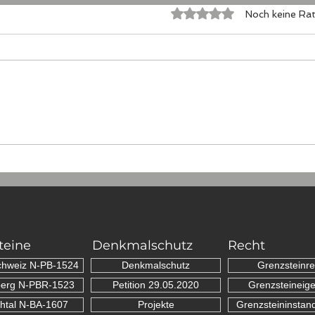
Mit 0 von 5 Sternen bewertet
Noch keine Rat
...wieder ein Schritt
...d
vorwärts!
38
teine
Denkmalschutz
Recht
chweiz N-PB-1524
Denkmalschutz
Grenzsteinre
erg N-PBR-1523
Petition 29.05.2020
Grenzsteineig
htal N-BA-1607
Projekte
Grenzsteininstan