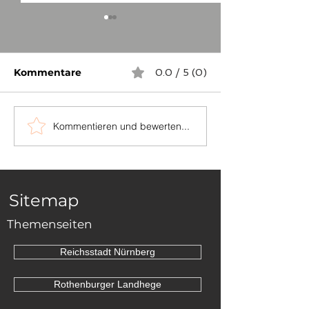
Kommentare
0.0 / 5 (0)
Kommentieren und bewerten...
Urteil zum
Hohenloheste
Grenzsteineigentum
abgebrochen
Sitemap
Themenseiten
Reichsstadt Nürnberg
Rothenburger Landhege